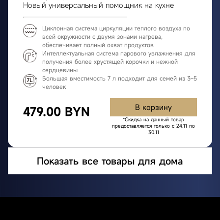
Новый универсальный помощник на кухне
Циклонная система циркуляции теплого воздуха по
всей окружности с двумя зонами нагрева,
обеспечивает полный охват продуктов
Интеллектуальная система парового увлажнения для
получения более хрустящей корочки и нежной
сердцевины
Большая вместимость 7 л подходит для семей из 3–5
человек
В корзину
479.00 BYN
*Скидка на данный товар
предоставляется только с 24.11 по
30.11
Показать все товары для дома