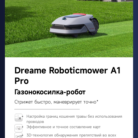
Dreame Roboticmower A1
Pro
Газонокосилка-робот
Стрижет быстро, маневрирует точно*
Настройка границ кошения травы без использования
проводов
Эффективное и точное составление карт
3D-технология обнаружения препятствий во всех