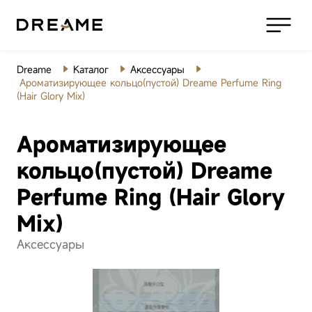
Dreame
Каталог
Аксессуары
Роботы-
Ароматизирующее кольцо(пустой) Dreame Perfume Ring
(Hair Glory Mix)
пылесосы
Беспроводные
Ароматизирующее
пылесосы
кольцо(пустой) Dreame
Моющие
Perfume Ring (Hair Glory
пылесосы
Mix)
Робот-пылесос
Ро
Товары для
Аксессуары
дома
Dreame Aqua10
Dr
Ultra Roller
Ul
Техника для
Посмотреть все
Complete White
Co
красоты