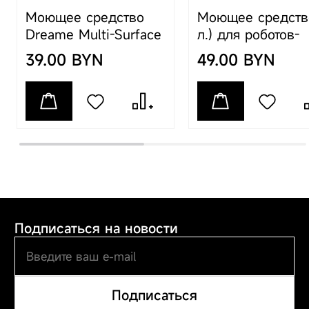
Китай, Room 2112-1-1,
Моющее средство
Моющее средство
South District, Finance
and Trade Center,
Dreame Multi-Surface
л.) для роботов-
No.6975 Yazhou Road,
Floor Cleaner, 500 мл
пылесосов Drea
39.00 BYN
49.00 BYN
Dongjiang Bonded Port
для вертикальных
Area, Tianjin Pilot Free
моющих пылесосов
Trade Zone, Tianjin
Импортер
ООО "АйТи
Дистрибуция",
223053, Республика
Беларусь, Минская
область, Минский
район, Боровлянский
с/с, 103/3-7,
Подписаться на новости
помещение №7-50
Подписаться