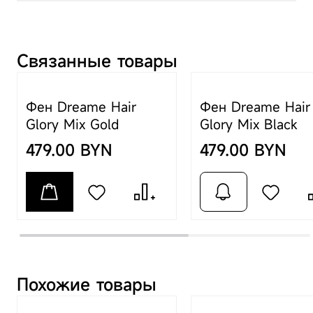
Артикул
AHD18-R
Связанные товары
Тип
Комплект аксессуаров
Фен Dreame Hair
Фен Dreame Hair
Рекомендованные
Фен Dreame Hair Glory
Glory Mix Gold
Glory Mix Black
товары
Mix Black
/
Фен
479.00 BYN
479.00 BYN
Dreame Hair Glory Mix
Gold
/
Фен Dreame
Hair Glory Mix White
Модель
Арома-кольцо
(AHD18-R)
Похожие товары
Изготовитель
Dreame Trading
(Tianjin) Co. Ltd.,