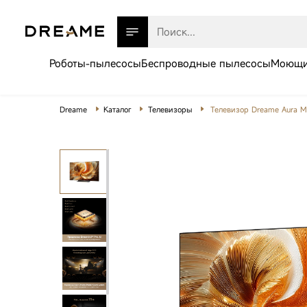
Роботы-пылесосы
Беспроводные пылесосы
Моющи
Dreame
Каталог
Телевизоры
Телевизор Dreame Aura M
Роботы-пылесосы
Беспроводные пылесосы
Моющие пылесосы
Товары для дома
Техника для красоты
Робот-пылесос
Телевизоры
Dreame Aqua10
Ultra Roller
Газонокосилки
Complete White
Аксессуары