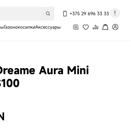
+375 29 696 33 33
ры
Газонокосилки
Аксессуары
По вопросам оформления
заказа, доставки и оплаты
reame Aura Mini
S100
-пылесос
e X60 Ultra
N
ete White