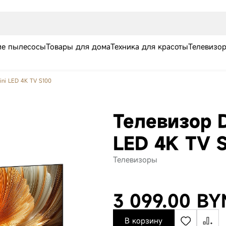
е пылесосы
Товары для дома
Техника для красоты
Телевизо
ini LED 4K TV S100
Телевизор D
LED 4K TV 
Телевизоры
Робот-пылесос
Робот-пылесос
Робот
Dreame Aqua10
Dreame X60
Dream
3 099.00 BY
Ultra Roller
Master Black
Compl
Complete Black
В корзину