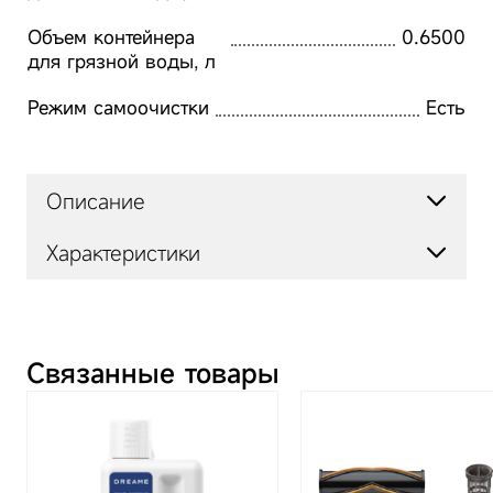
Объем контейнера
0.6500
для грязной воды, л
Режим самоочистки
Есть
Описание
Характеристики
Пылесос «5 в 1»
Артикул
HHV25A
Связанные товары
Тип
Моющий пылесос
Наклон ручки на 180°
Мощность, Вт
380