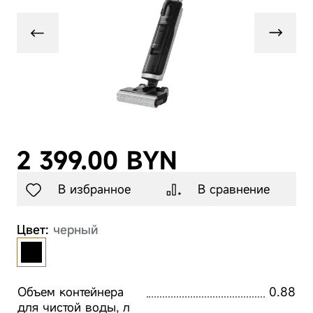
Ultra Roller
Ma
Техника для
Посмотреть все
Complete White
красоты
Телевизоры
Газонокосилки
Аксессуары
2 399.00 BYN
В избранное
В сравнение
Цвет:
черный
Объем контейнера
0.88
для чистой воды, л