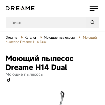
Dreame
Каталог
Моющие пылесосы
Моющий
Роботы-
пылесос Dreame H14 Dual
пылесосы
Моющий пылесос
Беспроводные
пылесосы
Dreame H14 Dual
Моющие пылесосы
Моющие
пылесосы
Робот-пылесос
Ро
Товары для
дома
Dreame Aqua10
D