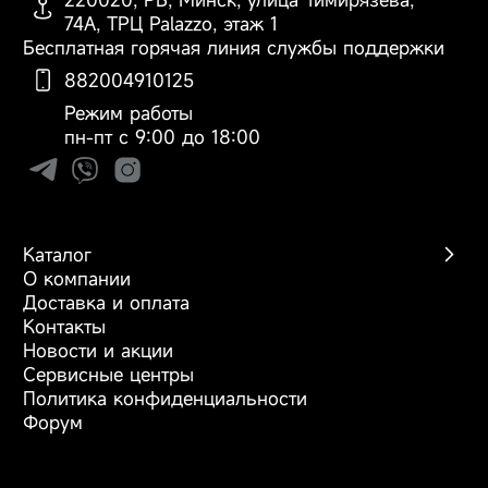
220020, РБ, Минск, улица Тимирязева,
заказа, доставки и оплаты
74А, ТРЦ Palazzo, этаж 1
любыми задачами - от глубокой очистки
Время автономной
До 40 минут
Бесплатная горячая линия службы поддержки
ковров до уборки в узких щелях.
работы
882004910125
Режим работы
Максимальная
18
пн-пт с 9:00 до 18:00
мощность
всасывания, кПа
Количество режимов
4
Каталог
уборки
О компании
Беспроводные пылесосы
Доставка и оплата
Роботы-пылесосы
Контакты
Поддержка Wi-Fi
Есть
Моющие пылесосы
Новости и акции
Фены
Наклон ручки на 180°
Сервисные центры
Аксессуары
Политика конфиденциальности
Управление с
Есть
Форум
помощью смартфона
Пылесос H14 Dual обеспечивает
непрерывный контакт с поверхностью