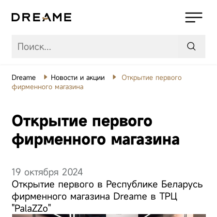
Dreame
Новости и акции
Открытие первого
Роботы-
фирменного магазина
пылесосы
Открытие первого
Беспроводные
пылесосы
фирменного магазина
Моющие
пылесосы
19 октября 2024
Открытие первого в Республике Беларусь
Робот-пылесос
Ро
Товары для
фирменного магазина Dreame в ТРЦ
дома
"PalaZZo"
Dreame Aqua10
D