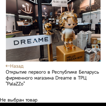
Ultra Roller
Ma
Техника для
Посмотреть все
Complete White
красоты
Телевизоры
Газонокосилки
Аксессуары
Назад
Открытие первого в Республике Беларусь
фирменного магазина Dreame в ТРЦ
"PalaZZo"
Не выбран товар