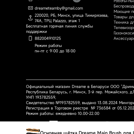
Роботы-пы
Беспровод
dreameteamby@gmail.com
По вопросам оформления
Моющие п
220020, РБ, Минск, улица Тимирязева,
заказа, доставки и оплаты
Товары дл
74А, ТРЦ Palazzo, этаж 1
Техника д
Бесплатная горячая линия службы
Телевизор
поддержки
Газонокос
Аксессуар
882004910125
Режим работы
пн-пт с 9:00 до 18:00
Официальный магазин Dreame в Беларуси ООО “Дрими
Республика Беларусь, г. Минск, 3-й пер. Можайского, д.1
УНП 193782559,
Свидетельство №193782559, выдано 13.08.2024 Мингор
Регистрация в Торговом реестре № 736584 от 05.12.20
Режим работы: ежедневно 10.00-22.00
Основная щётка Dreame Main Brush для L5