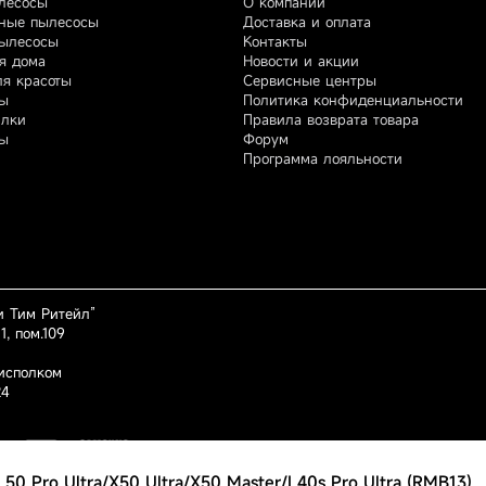
лесосы
О компании
ные пылесосы
Доставка и оплата
ылесосы
Контакты
я дома
Новости и акции
ля красоты
Сервисные центры
ы
Политика конфиденциальности
илки
Правила возврата товара
ы
Форум
Программа лояльности
 Тим Ритейл”
1, пом.109
исполком
24
0 Pro Ultra/X50 Ultra/X50 Master/L40s Pro Ultra (RMB13)