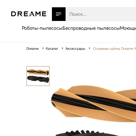
Роботы-пылесосы
Беспроводные пылесосы
Моющи
Dreame
Каталог
Аксессуары
Основная щётка Dreame Ma
Роботы-пылесосы
Беспроводные пылесосы
Моющие пылесосы
Товары для дома
Техника для красоты
Робот-пылесос
Телевизоры
Dreame Aqua10
Ultra Roller
Газонокосилки
Complete White
Аксессуары