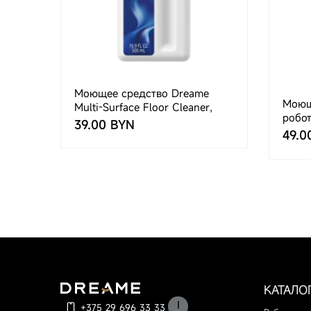
Моющее средство Dreame
Моюще
Multi-Surface Floor Cleaner,
робо
500 мл для вертикальных
39.00 BYN
49.0
моющих пылесосов
КАТАЛО
+375 29 696 33 33