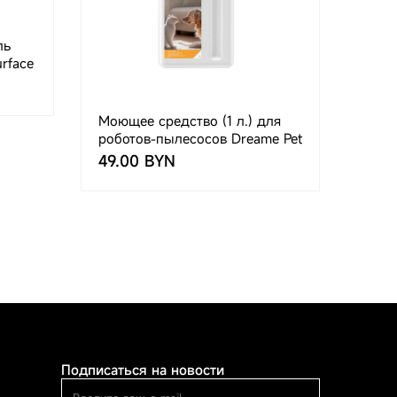
ль
urface
Моющее средство (1 л.) для
роботов-пылесосов Dreame Pet
Odor Solution 1L
49.00 BYN
Подписаться на новости