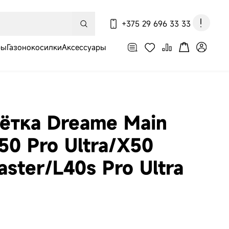
+375 29 696 33 33
ры
Газонокосилки
Аксессуары
По вопросам оформления
заказа, доставки и оплаты
ётка Dreame Main
50 Pro Ultra/X50
aster/L40s Pro Ultra
-пылесос
e X60 Ultra
ete White