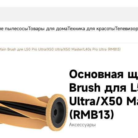
е пылесосы
Товары для дома
Техника для красоты
Телевизо
in Brush для L50 Pro Ultra/X50 Ultra/X50 Master/L40s Pro Ultra (RMB13)
Основная щ
Brush для L
Ultra/X50 M
Робот-пылесос
Робот-пылесос
Робот
(RMB13)
Dreame Aqua10
Dreame X60
Dream
Ultra Roller
Master Black
Compl
Аксессуары
Complete Black