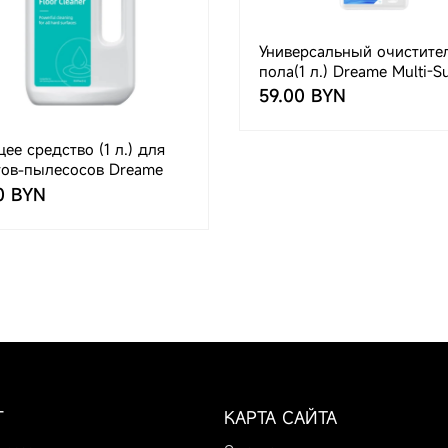
Универсальный очистите
пола(1 л.) Dreame Multi-S
Floor Cleaner(AWH7)
59.00 BYN
е средство (1 л.) для
тов-пылесосов Dreame
0 BYN
Г
КАРТА САЙТА