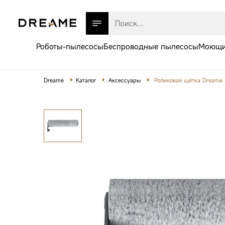
Роботы-пылесосы
Беспроводные пылесосы
Моющи
Dreame
Каталог
Аксессуары
Роликовая щётка Dreame Br
Роботы-пылесосы
Беспроводные пылесосы
Моющие пылесосы
Товары для дома
Техника для красоты
Робот-пылесос
Телевизоры
Dreame Aqua10
Ultra Roller
Газонокосилки
Complete White
Аксессуары