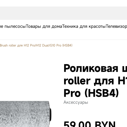
е пылесосы
Товары для дома
Техника для красоты
Телевизо
ush roller для H12 Pro/H12 Dual/G10 Pro (HSB4)
Роликовая 
roller для 
Pro (HSB4)
Робот-пылесос
Робот-пылесос
Робот
Аксессуары
Dreame Aqua10
Dreame X60
Dream
Ultra Roller
Master Black
Compl
Complete Black
59.00 BYN