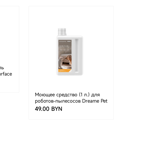
ль
urface
Моющее средство (1 л.) для
роботов-пылесосов Dreame Pet
Odor Solution 1L
49.00 BYN