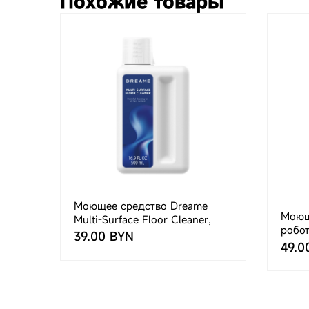
Похожие товары
Моющее средство Dreame
Моюще
Multi-Surface Floor Cleaner,
робо
500 мл для вертикальных
39.00 BYN
49.0
моющих пылесосов