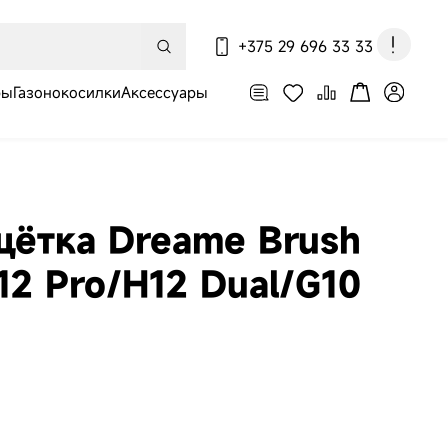
+375 29 696 33 33
ры
Газонокосилки
Аксессуары
По вопросам оформления
заказа, доставки и оплаты
щётка Dreame Brush
H12 Pro/H12 Dual/G10
-пылесос
e X60 Ultra
ete White