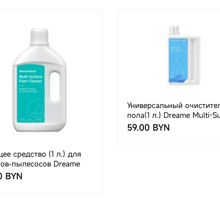
Универсальный очистите
пола(1 л.) Dreame Multi-S
Floor Cleaner(AWH7)
59.00 BYN
е средство (1 л.) для
тов-пылесосов Dreame
0 BYN